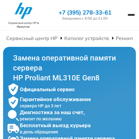
+7 (395) 278-33-61
Ежедневно с 9:00 до 21:00
Сервисный центр HP
в
Иркутске
Сервисный центр HP
Каталог устройств
Ремонт С
Замена оперативной памяти
сервера
HP Proliant ML310E Gen8
Официальный сервис
Гарантийное обслуживание
сервера HP до 3 лет
Диагностика за наш счет,
ремонт по желанию
Бесплатный выезд курьера
в день обращения
Замена оперативной памяти сервера