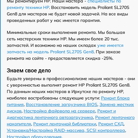
Мы ремонтируем HP. Наши мастера -
специалисты по
ремонту техники HP
. Восстановить модель Proliant SL270S
Gen8 для мастеров не будет новой задачей. На все виды
проведенных работ у нас имеется гарантия.
Минимальные сроки выполнения ремонта. Мы большая
сеть мастерских техники HP. Мы имеем более 20 тыс.
запчастей. И возможно на наших складах
уже имеется
запчасть на модель Proliant SL270S Gen8
. При заказе
ремонта на сайте - предоставляется скидка -25%.
Знаем свое дело
Будьте уверены в профессионализме наших мастеров - они
с уверенностью выполнят ремонт HP Proliant SL270S Gen8.
По данным наших мастеров в Иркутске по ремонту HP,
наиболее востребованы следующие услуги:
Ремонт блока
питания
,
Восстановление загрузчика BIOS
,
Замена жестких
дисков
,
Настройка файрвола на сервере
,
Ремонт и
диагностика ленточного автозагрузчика
,
Ремонт ленточного
накопителя
,
Ремонт ленточной библиотеки
,
Ремонт СХД
,
Установка/Настройка RAID-массива, SCSI контроллера
,
Настройка оборудования
.