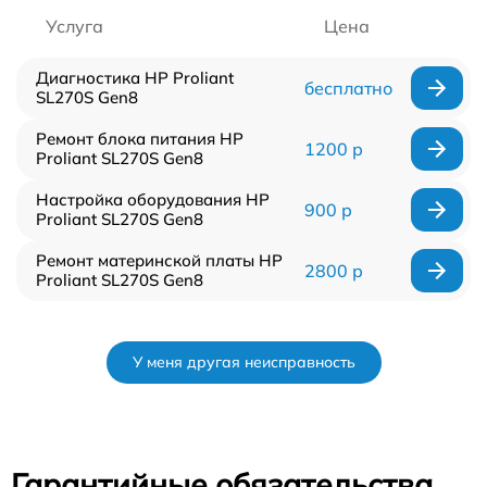
Услуга
Цена
Диагностика HP Proliant
бесплатно
SL270S Gen8
Ремонт блока питания HP
1200 р
Proliant SL270S Gen8
Настройка оборудования HP
900 р
Proliant SL270S Gen8
Ремонт материнской платы HP
2800 р
Proliant SL270S Gen8
У меня другая неисправность
Гарантийные обязательства