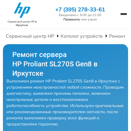
+7 (395) 278-33-61
Ежедневно с 9:00 до 21:00
Позвонить
мне утром
Сервисный центр HP
в
Иркутске
Сервисный центр HP
Каталог устройств
Ремонт С
Ремонт сервера
HP Proliant SL270S Gen8 в
Иркутске
Выполняем ремонт HP Proliant SL270S Gen8 в Иркутске с
устранением неисправностей любой сложности. Проводим
диагностику, выявляем причины поломки, заменяем
неисправные детали и восстанавливаем
работоспособность устройства. Используем оригинальные
или рекомендованные производителем запчасти, после
ремонта выполняем проверку всех функций и
предоставляем гарантию.