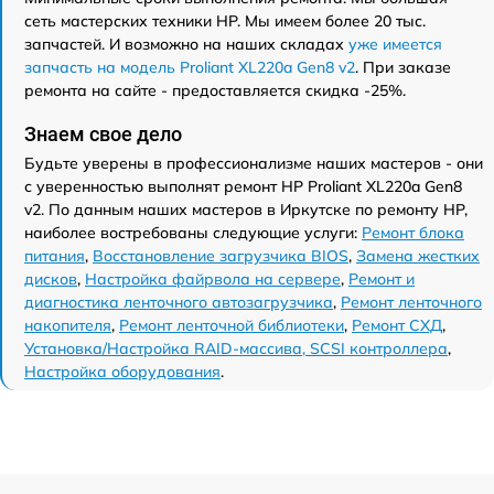
сеть мастерских техники HP. Мы имеем более 20 тыс.
запчастей. И возможно на наших складах
уже имеется
запчасть на модель Proliant XL220a Gen8 v2
. При заказе
ремонта на сайте - предоставляется скидка -25%.
Знаем свое дело
Будьте уверены в профессионализме наших мастеров - они
с уверенностью выполнят ремонт HP Proliant XL220a Gen8
v2. По данным наших мастеров в Иркутске по ремонту HP,
наиболее востребованы следующие услуги:
Ремонт блока
питания
,
Восстановление загрузчика BIOS
,
Замена жестких
дисков
,
Настройка файрвола на сервере
,
Ремонт и
диагностика ленточного автозагрузчика
,
Ремонт ленточного
накопителя
,
Ремонт ленточной библиотеки
,
Ремонт СХД
,
Установка/Настройка RAID-массива, SCSI контроллера
,
Настройка оборудования
.