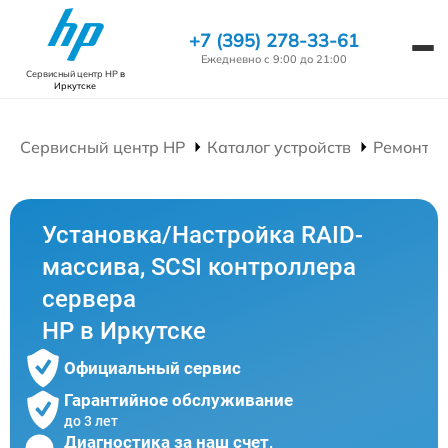
+7 (395) 278-33-61
Ежедневно с 9:00 до 21:00
Сервисный центр HP
в
Иркутске
Сервисный центр HP
Каталог устройств
Ремонт С
Установка/Настройка RAID-
массива, SCSI контроллера
сервера
HP в Иркутске
Официальный сервис
Гарантийное обслуживание
до 3 лет
Диагностика за наш счет,